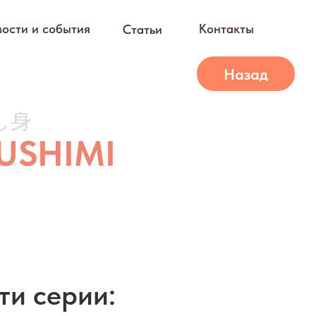
ости и события
ости и события
Контакты
Контакты
Статьи
Статьи
Назад
し身
USHIMI
ти серии: