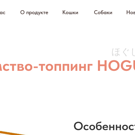
ас
ас
О продукте
О продукте
Кошки
Кошки
Собаки
Собаки
Нов
Нов
ほぐ
ство-топпинг HOG
Особеннос