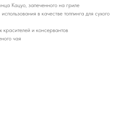
унца Кацуо, запеченного на гриле
 использования в качестве топпинга для сухого
х красителей и консервантов
еного чая