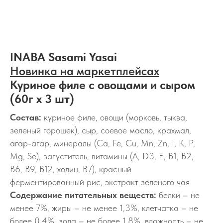
INABA Sasami Yasai
Новинка на маркетплейсах
Куриное филе с овощами и сыром
(60г х 3 шт)
Состав:
куриное филе, овощи (морковь, тыква,
зеленый горошек), сыр, соевое масло, крахмал,
агар-агар, минералы (Ca, Fe, Cu, Mn, Zn, I, K, P,
Mg, Se), загуститель, витамины (A, D3, E, B1, B2,
B6, B9, B12, холин, B7), красный
ферментированный рис, экстракт зеленого чая
Содержание питательных веществ:
белки – не
менее 7%, жиры – не менее 1,3%, клетчатка – не
более 0,4%, зола – не более 1,8%, влажность – не